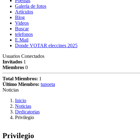
Poemas
Galería de fotos
Artículos
Blog
Videos
Buscar
telefonos
E.Mail
Donde VOTAR eleccines 2025
Usuarios Conectados
Invitados
1
Miembros
0
Total Miembros:
1
Último Miembro:
tupoeta
Noticias
Inicio
Noticias
Dedicatorias
Privilegio
Privilegio