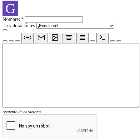
G
Nombre:
*
Tu valoración es
recuento de caracteres: