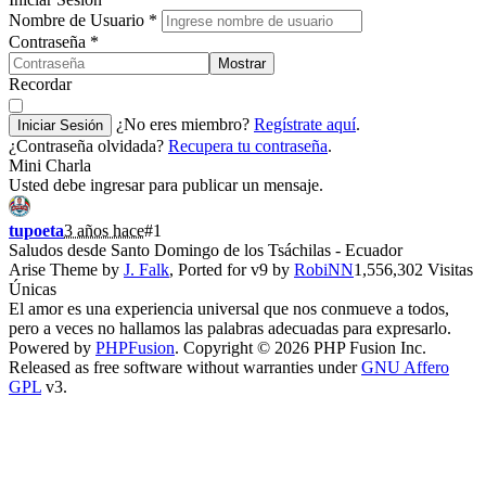
Nombre de Usuario
*
Contraseña
*
Mostrar
Recordar
¿No eres miembro?
Regístrate aquí
.
Iniciar Sesión
¿Contraseña olvidada?
Recupera tu contraseña
.
Mini Charla
Usted debe ingresar para publicar un mensaje.
tupoeta
3 años hace
#1
Saludos desde Santo Domingo de los Tsáchilas - Ecuador
Arise Theme by
J. Falk
, Ported for v9 by
RobiNN
1,556,302 Visitas
Únicas
El amor es una experiencia universal que nos conmueve a todos,
pero a veces no hallamos las palabras adecuadas para expresarlo.
Powered by
PHPFusion
. Copyright © 2026 PHP Fusion Inc.
Released as free software without warranties under
GNU Affero
GPL
v3.