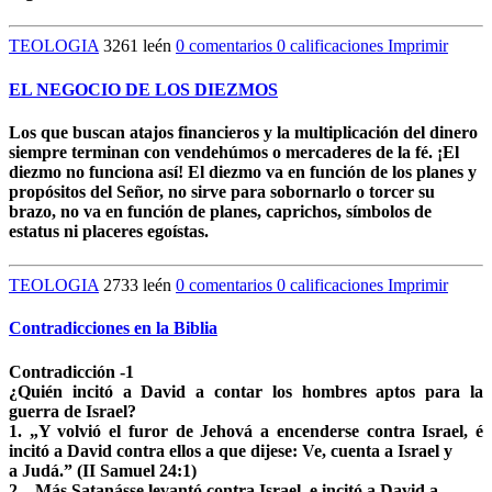
TEOLOGIA
3261 leén
0 comentarios
0 calificaciones
Imprimir
EL NEGOCIO DE LOS DIEZMOS
Los que buscan atajos financieros y la multiplicación del dinero
siempre terminan con vendehúmos o mercaderes de la fé. ¡El
diezmo no funciona así! El diezmo va en función de los planes y
propósitos del Señor, no sirve para sobornarlo o torcer su
brazo, no va en función de planes, caprichos, símbolos de
estatus ni placeres egoístas.
TEOLOGIA
2733 leén
0 comentarios
0 calificaciones
Imprimir
Contradicciones en la Biblia
Contradicción -1
¿Quién incitó a David a contar los hombres aptos para la
guerra de Israel?
1. „Y volvió el furor de Jehová a encenderse contra Israel, é
incitó a David contra ellos a que dijese: Ve, cuenta a Israel y
a Judá.” (II Samuel 24:1)
2. „Más Satanásse levantó contra Israel, e incitó a David a