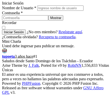
Iniciar Sesión
Nombre de Usuario
*
Contraseña
*
Mostrar
Recordar
¿No eres miembro?
Regístrate aquí
.
Iniciar Sesión
¿Contraseña olvidada?
Recupera tu contraseña
.
Mini Charla
Usted debe ingresar para publicar un mensaje.
tupoeta
3 años hace
#1
Saludos desde Santo Domingo de los Tsáchilas - Ecuador
Arise Theme by
J. Falk
, Ported for v9 by
RobiNN
1,556,833 Visitas
Únicas
El amor es una experiencia universal que nos conmueve a todos,
pero a veces no hallamos las palabras adecuadas para expresarlo.
Powered by
PHPFusion
. Copyright © 2026 PHP Fusion Inc.
Released as free software without warranties under
GNU Affero
GPL
v3.