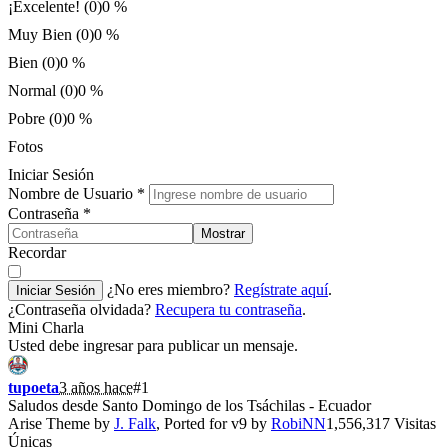
¡Excelente! (0)
0 %
Muy Bien (0)
0 %
Bien (0)
0 %
Normal (0)
0 %
Pobre (0)
0 %
Fotos
Iniciar Sesión
Nombre de Usuario
*
Contraseña
*
Mostrar
Recordar
¿No eres miembro?
Regístrate aquí
.
Iniciar Sesión
¿Contraseña olvidada?
Recupera tu contraseña
.
Mini Charla
Usted debe ingresar para publicar un mensaje.
tupoeta
3 años hace
#1
Saludos desde Santo Domingo de los Tsáchilas - Ecuador
Arise Theme by
J. Falk
, Ported for v9 by
RobiNN
1,556,317 Visitas
Únicas